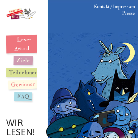
Kontakt / Impressum
Presse
Lese-
Award
Ziele
Teilnehmer
Gewinner
FAQ
WIR
LESEN!