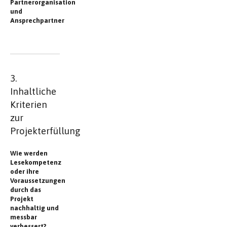
Partnerorganisation
und
Ansprechpartner
3.
Inhaltliche
Kriterien
zur
Projekterfüllung
Wie werden
Lesekompetenz
oder ihre
Voraussetzungen
durch das
Projekt
nachhaltig und
messbar
verbessert?