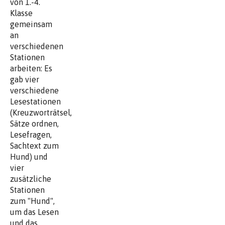
von 1.-4.
Klasse
gemeinsam
an
verschiedenen
Stationen
arbeiten: Es
gab vier
verschiedene
Lesestationen
(Kreuzworträtsel,
Sätze ordnen,
Lesefragen,
Sachtext zum
Hund) und
vier
zusätzliche
Stationen
zum "Hund",
um das Lesen
und das