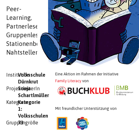
Peer-
Learning,
Partnerlesen,
Gruppenlesen,
Stationenbetriebe,
Nahtstellen!
Eine Aktion im Rahmen der Initiative
Institution
Volksschule
Family Literacy
von
Dürnkrut
ProjektleiterIn
Sonja
Schartlmüller
Kategorie
Kategorie
1:
Mit freundlicher Unterstützung von
Volksschulen
Gruppengröße
73