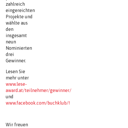
zahlreich
eingereichten
Projekte und
wählte aus
den
insgesamt
neun
Nominierten
drei
Gewinner.
Lesen Sie
mehr unter
www.lese-
award.at/teilnehmer/gewinner/
und
www.facebook.com/buchklub/!
Wir freuen