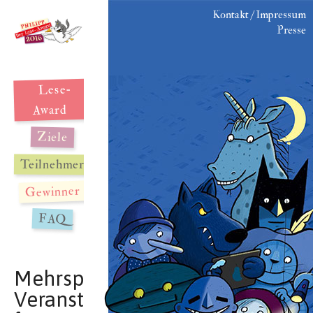
Kontakt / Impressum
Presse
Lese-
Award
Ziele
Teilnehmer
Gewinner
FAQ
Mehrsprachige
Veranstaltungen