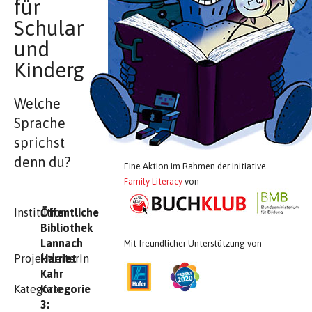
für
Schulanfänger
und
Kindergartenkinder
Welche
Sprache
sprichst
denn du?
Eine Aktion im Rahmen der Initiative
Family Literacy
von
Institution
Öffentliche
Bibliothek
Lannach
Mit freundlicher Unterstützung von
ProjektleiterIn
Harriet
Kahr
Kategorie
Kategorie
3: