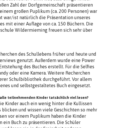
roßen Zahl der Dorfgemeinschaft präsentieren
o einem großen Puplikum (ca. 200 Personen) war
t war/ist natürlich die Präsentation unseres
es mit einer Auflage von ca. 150 Büchern. Die
sschule Wildermieming freuen sich sehr über
herchen des Schullebens früher und heute und
terviews genutzt. Außerdem wurde eine Power
Entstehung des Buches erstellt. Für die Selfies
Handy oder eine Kamera. Weitere Recherchen
rer Schulbibliothek durchgeführt. Vor allem
enes und selbstgestaltetes Buch eingesetzt.
 alle teilnehmenden Kinder tatsächlich viel lesen?
e Kinder auch ein wenig hinter die Kullissen
 blicken und wissen viele Geschichten so mehr
esen vor einem Puplikum haben die Kinder
n ein Buch zu präsentieren. Die Schüler