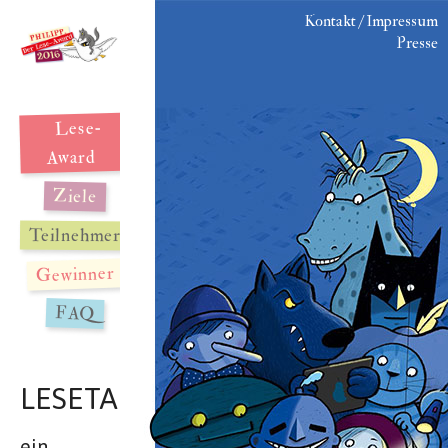
Kontakt / Impressum
Presse
Lese-
Award
Ziele
Teilnehmer
Gewinner
FAQ
LESETANDEM
ein