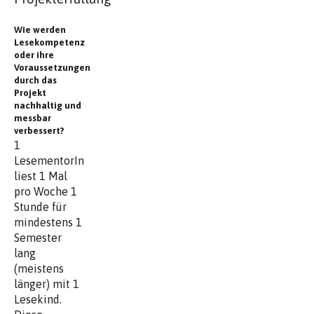
Wie werden
Lesekompetenz
oder ihre
Voraussetzungen
durch das
Projekt
nachhaltig und
messbar
verbessert?
1
LesementorIn
liest 1 Mal
pro Woche 1
Stunde für
mindestens 1
Semester
lang
(meistens
länger) mit 1
Lesekind.