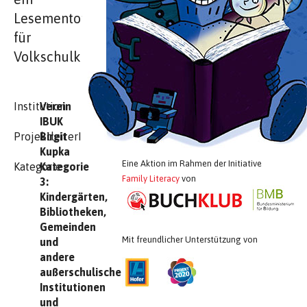
Lesementoringprojekt
für
Volkschulkinder
Institution
Verein
IBUK
ProjektleiterIn
Birgit
Kupka
Eine Aktion im Rahmen der Initiative
Kategorie
Kategorie
Family Literacy
von
3:
Kindergärten,
Bibliotheken,
Gemeinden
Mit freundlicher Unterstützung von
und
andere
außerschulische
Institutionen
und