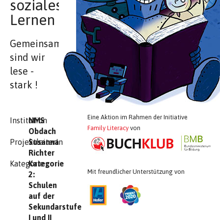
soziales
Lernen
Gemeinsam
sind wir
lese -
stark !
Eine Aktion im Rahmen der Initiative
Institution
NMS
Family Literacy
von
Obdach
ProjektleiterIn
Susanna
Richter
Kategorie
Kategorie
Mit freundlicher Unterstützung von
2:
Schulen
auf der
Sekundarstufe
I und II