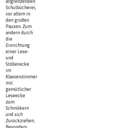
angrenzenden
Schulbücherei,
vor allem in
den großen
Pausen. Zum
andern durch
die
Einrichtung
einer Lese-
und
Stöberecke
im
Klassenzimmer
mit
gemütlicher
Leseecke
zum
Schmökern
und sich
Zurückziehen.
Besonders