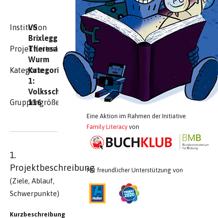
Institution
VS
Brixlegg
ProjektleiterIn
Theresa
Wurm
Kategorie
Kategorie
1:
Volksschulen
Gruppengröße
116
Eine Aktion im Rahmen der Initiative
Family Literacy
von
1.
Projektbeschreibung
Mit freundlicher Unterstützung von
(Ziele, Ablauf,
Schwerpunkte)
Kurzbeschreibung