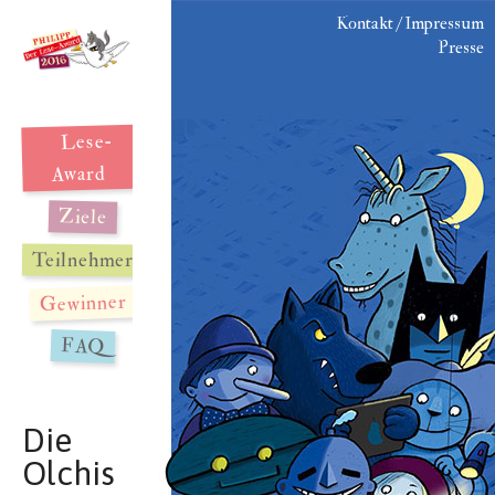
Kontakt / Impressum
Presse
Lese-
Award
Ziele
Teilnehmer
Gewinner
FAQ
Die
Olchis