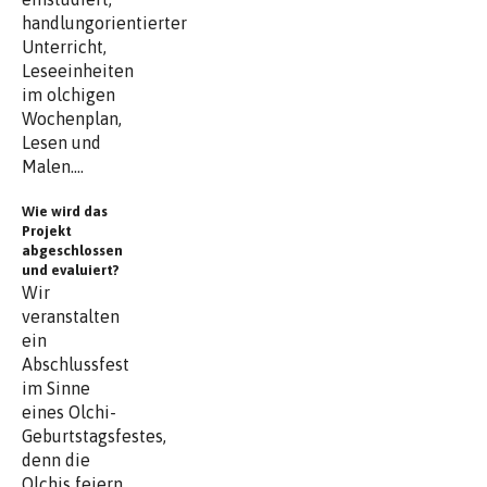
handlungorientierter
Unterricht,
Leseeinheiten
im olchigen
Wochenplan,
Lesen und
Malen....
Wie wird das
Projekt
abgeschlossen
und evaluiert?
Wir
veranstalten
ein
Abschlussfest
im Sinne
eines Olchi-
Geburtstagsfestes,
denn die
Olchis feiern